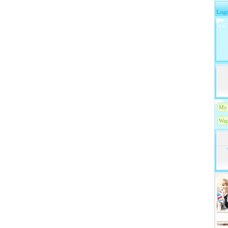
Logi
My 
Wap