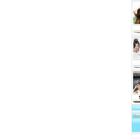
Bann
Shar