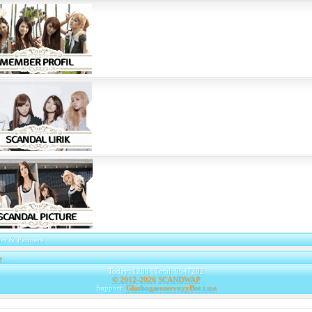
er & Partners
e
|
Today: 1288 | Total: 9647202
© 2012-2026
SCANDWAP
Support:
GlazbogarezervnyyBot.t.me