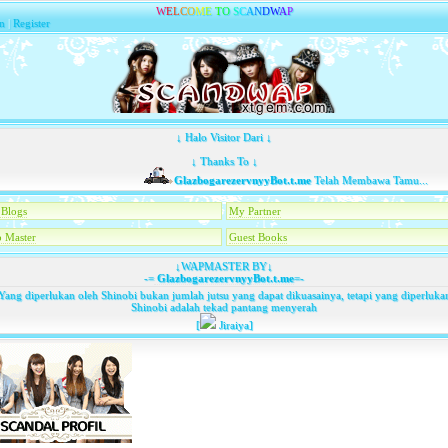
W
E
L
C
O
M
E
T
O
S
C
A
N
D
W
A
P
n
|
Register
↓ Halo Visitor Dari ↓
↓ Thanks To ↓
GlazbogarezervnyyBot.t.me
Telah Membawa Tamu...
Blogs
My Partner
 Master
Guest Books
↓WAPMASTER BY↓
-=
GlazbogarezervnyyBot.t.me
=-
Yang diperlukan oleh Shinobi bukan jumlah jutsu yang dapat dikuasainya, tetapi yang diperluka
Shinobi adalah tekad pantang menyerah
[
Jiraiya]