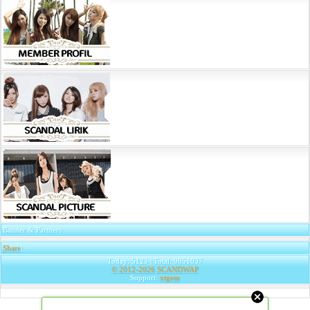
Banner & Partners
Share
|
Today: 5123 | Total: 9651037
© 2012-2026
SCANDWAP
Support:
xtgem