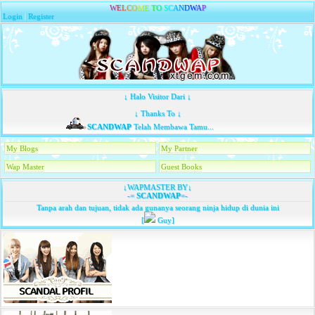
W
E
L
C
O
M
E
T
O
S
C
A
N
D
W
A
P
Login
|
Register
↓ Halo Visitor Dari ↓
↓ Thanks To ↓
SCANDWAP
Telah Membawa Tamu...
My Blogs
My Partner
Wap Master
Guest Books
↓WAPMASTER BY↓
-=
SCANDWAP
=-
Tanpa arah dan tujuan, tidak ada gunanya seorang ninja hidup di dunia ini
[
Guy]