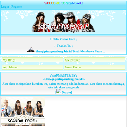
W
E
L
C
O
M
E
T
O
S
C
A
N
D
W
A
P
Login
|
Register
↓ Halo Visitor Dari ↓
↓ Thanks To ↓
tbwqi.pintupandang.biz.id
Telah Membawa Tamu...
My Blogs
My Partner
Wap Master
Guest Books
↓WAPMASTER BY↓
-=
tbwqi.pintupandang.biz.id
=-
Aku akan melepaskan kutukan itu, kalau memang ada kedamaian, aku akan menemukannya,
aku tak akan menyerah
[
Naruto]