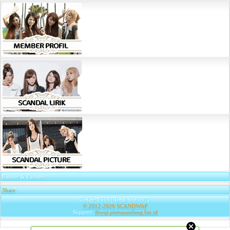
Banner & Partners
Share
|
Today: 1551 | Total: 9660972
© 2012-2026
SCANDWAP
Support:
tbwqi.pintupandang.biz.id