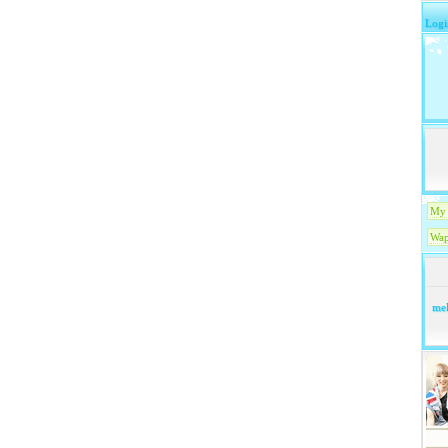
Logi
My 
Wap
mel