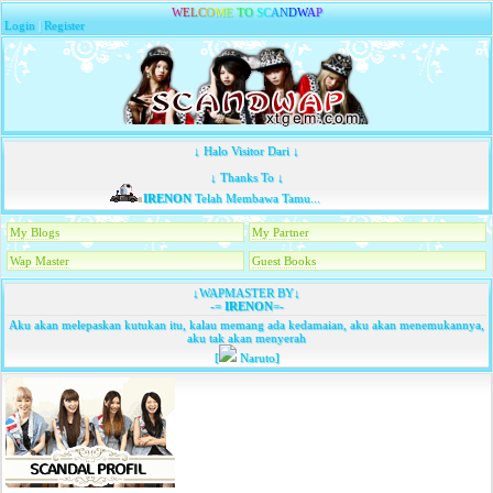
W
E
L
C
O
M
E
T
O
S
C
A
N
D
W
A
P
Login
|
Register
↓ Halo Visitor Dari ↓
↓ Thanks To ↓
IRENON
Telah Membawa Tamu...
My Blogs
My Partner
Wap Master
Guest Books
↓WAPMASTER BY↓
-=
IRENON
=-
Aku akan melepaskan kutukan itu, kalau memang ada kedamaian, aku akan menemukannya,
aku tak akan menyerah
[
Naruto]