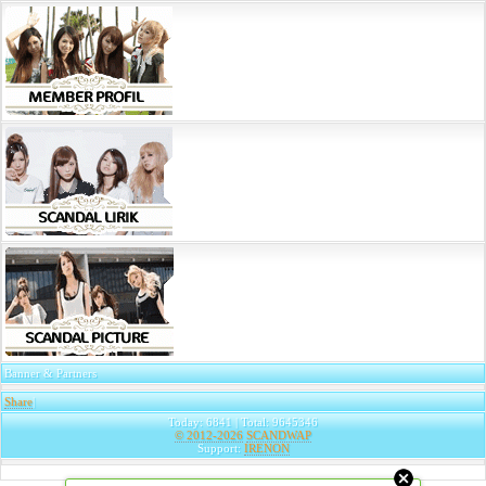
Banner & Partners
Share
|
Today: 6841 | Total: 9645346
© 2012-2026
SCANDWAP
Support:
IRENON