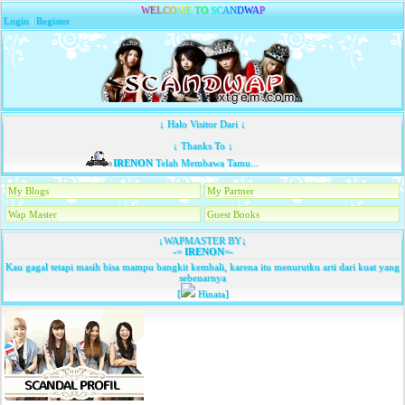
W
E
L
C
O
M
E
T
O
S
C
A
N
D
W
A
P
Login
|
Register
↓ Halo Visitor Dari ↓
↓ Thanks To ↓
IRENON
Telah Membawa Tamu...
My Blogs
My Partner
Wap Master
Guest Books
↓WAPMASTER BY↓
-=
IRENON
=-
Kau gagal tetapi masih bisa mampu bangkit kembali, karena itu menurutku arti dari kuat yang
sebenarnya
[
Hinata]