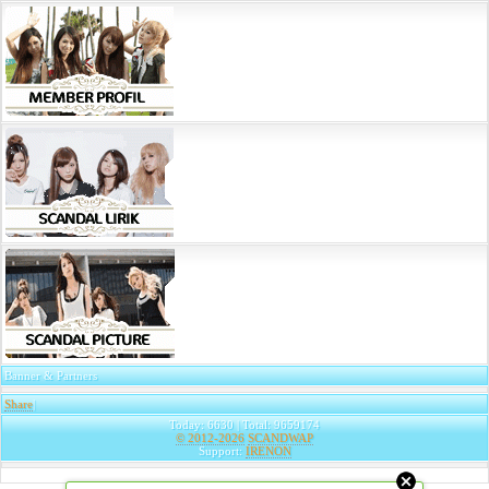
Banner & Partners
Share
|
Today: 6630 | Total: 9659174
© 2012-2026
SCANDWAP
Support:
IRENON